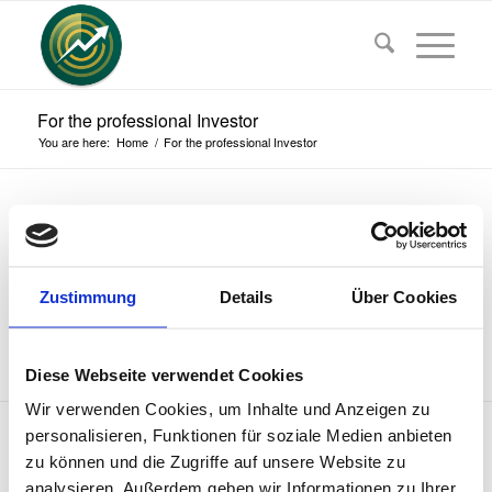
For the professional Investor
You are here:
Home
/
For the professional Investor
Share this advantage with your friends
Zustimmung
Details
Über Cookies
Diese Webseite verwendet Cookies
Wir verwenden Cookies, um Inhalte und Anzeigen zu
© Copyright 2020 - Twofingers Apps -
Enfold Theme by Kriesi
personalisieren, Funktionen für soziale Medien anbieten
zu können und die Zugriffe auf unsere Website zu
Legal Disclosure – Imprint
Terms of use – Privacy policy
analysieren. Außerdem geben wir Informationen zu Ihrer